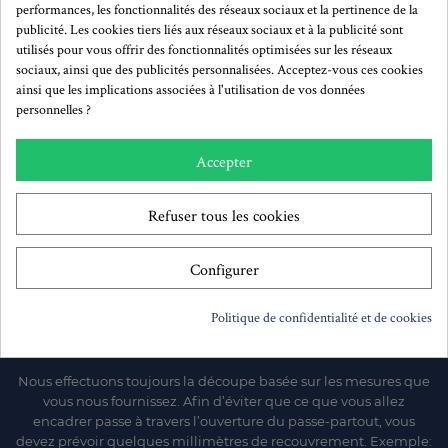
performances, les fonctionnalités des réseaux sociaux et la pertinence de la
Mesurez votre image
publicité. Les cookies tiers liés aux réseaux sociaux et à la publicité sont
Prenez simplement les mesures de hauteur et de largeur de
utilisés pour vous offrir des fonctionnalités optimisées sur les réseaux
votre image ou de la pièce que vous souhaitez encadrer.
sociaux, ainsi que des publicités personnalisées. Acceptez-vous ces cookies
ainsi que les implications associées à l'utilisation de vos données
personnelles ?
Accepter
Votre choix
Nous vous proposons une large gamme de passe-partouts en
stock permanent. En plus de la gamme standard, nous
Refuser tous les cookies
proposons une large gamme de spécialités: biseau épais,
colorés ou des surfaces au décor unique.
Configurer
Politique de confidentialité et de cookies
IMPORTANT
Nous effectuons toujours la découpe basée sur les mesures que
vous nous fournissez. Afin d’éviter que ce que vous allez
encadrer passe à travers l’ouverture du passe-partout, vous
devez prévoir quelques millimètres de recouvrement. Exemple: