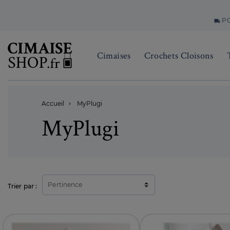
PO
local_shipping
Cimaises
Crochets Cloisons
Accueil
MyPlugi

MyPlugi
Pertinence
Trier par :