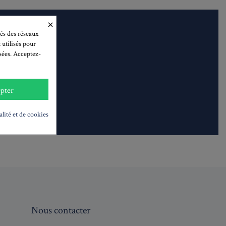
×
és des réseaux
 utilisés pour
isées. Acceptez-
données
pter
é
alité et de cookies
Nous contacter