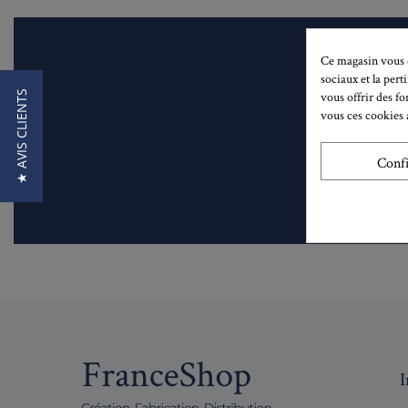
Ce magasin vous d
sociaux et la pert
★ AVIS CLIENTS
vous offrir des fo
vous ces cookies a
Lisez 
Conf