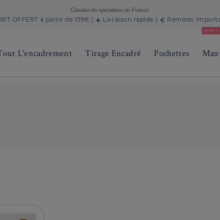
Cimaise du spécialiste en France.
RT OFFERT à partir de 159€ |
Livraison rapide |
Remises import
flight
euro_symbol
MONT
Tout L'encadrement
Tirage Encadré
Pochettes
Manu