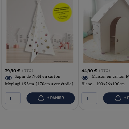
39,90 €
( TTC )
44,90 €
( TTC )
Sapin de Noël en carton
Maison en carton M
Myplugi 155cm (170cm avec étoile)
Blanc - 100x76x100cm
+ PANIER
+ 