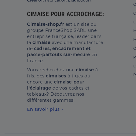
C
CIMAISE POUR ACCROCHAGE:
Q
L
Cimaise-shop.fr
est un site du
groupe FranceShop SARL, une
M
entreprise française, leader dans
M
la
cimaise
avec une manufacture
de
cadres, encadrement et
C
passe-partouts sur-mesure
en
P
France.
D
Vous recherchez une
cimaise
à
P
fils, des
cimaises
à tiges ou
encore une
cimaise pour
l'éclairage
de vos cadres et
tableaux? Découvrez nos
différentes gammes!
En savoir plus