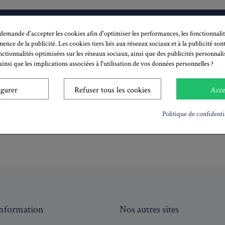
emande d'accepter les cookies afin d'optimiser les performances, les fonctionnalit
S'abonner à la newsletter!
inence de la publicité. Les cookies tiers liés aux réseaux sociaux et à la publicité sont
nctionnalités optimisées sur les réseaux sociaux, ainsi que des publicités personnal
S'inscrire
insi que les implications associées à l'utilisation de vos données personnelles ?
notre politique de confidentialité pour savoir comment nous utilisons vos 
igurer
Refuser tous les cookies
Acce
J'accepte les
conditions générales
et la
politique de confidentialit
Politique de confidenti
Information
Nos autres sites