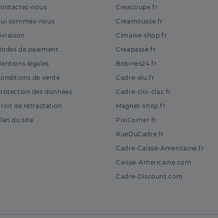
ontactez-nous
Creacoupe.fr
ui sommes-nous
Creamousse.fr
ivraison
Cimaise-shop.fr
odes de paiement
Creapasse.fr
entions légales
Bobines24.fr
onditions de vente
Cadre-alu.fr
rotection des données
Cadre-clic-clac.fr
roit de rétractation
Magnet-shop.fr
lan du site
PixiCorner.fr
RueDuCadre.fr
Cadre-Caisse-Americaine.fr
Caisse-Americaine.com
Cadre-Discount.com