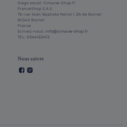
Siège social:
Cimaise-Shop.fr
FranceShop S.A.S
7b rue Jean Baptiste Neron | ZA de Bornel
60540 Bornel
France
Ecrivez-nous:
info@cimaise-shop.fr
TEL:
0344122412
Nous suivre
Facebook
Instagram