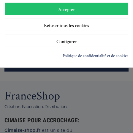
Accepter
S'inscrire
Refuser tous les cookies
Lisez notre politique de confidentialité pour savoir comment nous
utilisons vos données
Configurer
J'accepte les
conditions générales
et la
politique
de confidentialité
Politique de confidentialité et de cookies
CIMAISE POUR ACCROCHAGE:
Cimaise-shop.fr
est un site du