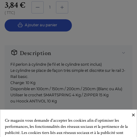
3,84 €
TTC
Ajouter au panier
Description
Fil perlon à cylindre (le fil et le cylindre sont inclus)
Le cylindre se place de façon très simple et discrète sur le rail J-
Rail basic.
Charge: 10 Kg
Disponible en 100cm / 150cm / 200cm / 250cm (Blanc ou Alu)
Utiliser le crochet SMARTSPRING 4 Kg / ZIPPER 15 Kg
ou Hoock ANTIVOL 10 Kg
×
Ce magasin vous demande d'accepter les cookies afin d'optimiser les
performances, les fonctionnalités des réseaux sociaux et la pertinence de la
Plus de détails
publicité. Les cookies tiers liés aux réseaux sociaux et à la publicité sont