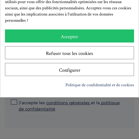
utilisés pour vous offrir des fonctionnalités optimisées sur les réseaux
sociaux, ainsi que des publicités personnalisées. Acceptez-vous ces cookies
ainsi que les implications associées à l'utilisation de vos données
personnelles ?
Accepter
S'abonner à la newsletter!
Refuser tous les cookies
Configurer
S'inscrire
Lisez notre politique de confidentialité pour savoir comment nous
Politique de confidentialité et de cookies
utilisons vos données
J'accepte les
conditions générales
et la
politique
de confidentialité