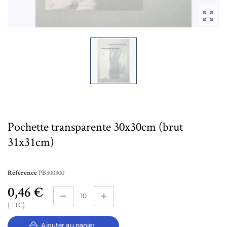

Pochette transparente 30x30cm (brut
31x31cm)
PB300300
Référence
0,46 €
TTC
Ajouter au panier