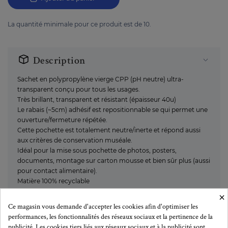
La quantité minimale pour ce produit est de 10.
Description
Sachet en polypropylène vierge CPP (pH neutre) ultra-
transparent conçu pour tous les usages.
Très brillant, transparent et résistant (épaisseur 40u)
Le rabais (~5cm) adhésif est repositionnable se qui permet une
ouverture/fermeture répétée.
Cette pochette est totalement neutre/inerte et répond aussi
aux critères de conservation muséale.
Idéal pour la mise sous pochette de photos, posters,
documents, montage sur carton mousse et bien sûr plus (aussi
pour contact alimentaire).
Matière 100% recyclable
×
Ce magasin vous demande d'accepter les cookies afin d'optimiser les
performances, les fonctionnalités des réseaux sociaux et la pertinence de la
Plus de détails
publicité. Les cookies tiers liés aux réseaux sociaux et à la publicité sont